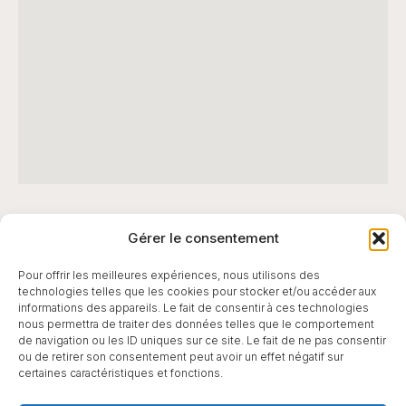
Liens Rapides
Gérer le consentement
Pour offrir les meilleures expériences, nous utilisons des
technologies telles que les cookies pour stocker et/ou accéder aux
Contact
Head spa duo Toulouse
informations des appareils. Le fait de consentir à ces technologies
nous permettra de traiter des données telles que le comportement
Tarif head spa toulouse
Moon and Star
de navigation ou les ID uniques sur ce site. Le fait de ne pas consentir
ou de retirer son consentement peut avoir un effet négatif sur
certaines caractéristiques et fonctions.
Formation Head Spa Toulouse